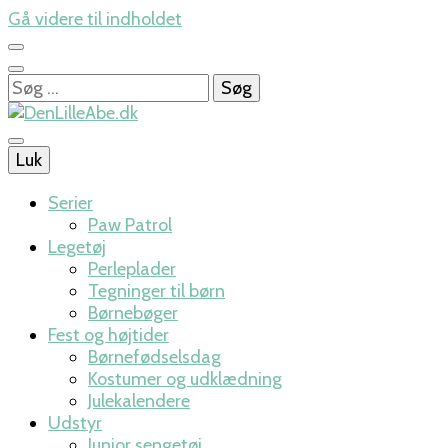
Gå videre til indholdet
Søg
efter:
Luk
DenLilleAbe.dk
Serier
Paw Patrol
Legetøj
Perleplader
Tegninger til børn
Børnebøger
Fest og højtider
Børnefødselsdag
Kostumer og udklædning
Julekalendere
Udstyr
Junior sengetøj